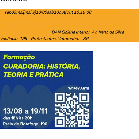
Exposição
sab
09
mai
(mai 9)
10:00
sab
10
out
(out 10)
18:00
coletiva "O espaço e o lugar"
Mostra reúne 75 obras e propõe uma
leitura sobre a maneira como o espaço se transforma em lugar quando passa
DAN Galeria Interior
, Av. Ireno da Silva
pelo corpo e pela memória
Venâncio, 199 - Protestantes, Votorantim - SP