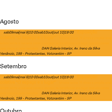
Agosto
Exposição
sab
09
mai
(mai 9)
10:00
sab
10
out
(out 10)
18:00
coletiva "O espaço e o lugar"
Mostra reúne 75 obras e propõe uma
leitura sobre a maneira como o espaço se transforma em lugar quando passa
DAN Galeria Interior
, Av. Ireno da Silva
pelo corpo e pela memória
Venâncio, 199 - Protestantes, Votorantim - SP
Setembro
Exposição
sab
09
mai
(mai 9)
10:00
sab
10
out
(out 10)
18:00
coletiva "O espaço e o lugar"
Mostra reúne 75 obras e propõe uma
leitura sobre a maneira como o espaço se transforma em lugar quando passa
DAN Galeria Interior
, Av. Ireno da Silva
pelo corpo e pela memória
Venâncio, 199 - Protestantes, Votorantim - SP
Outubro