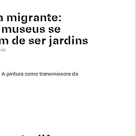
a migrante:
 museus se
 de ser jardins
io
l: A pintura como transmissora da