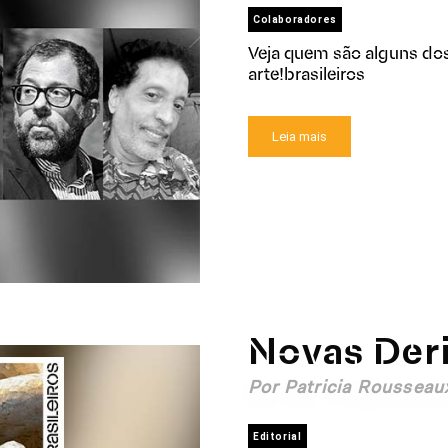
Colaboradores
Veja quem são alguns do
arte!brasileiros
Leia mais
Novas Der
Por Patricia Rousseau
Editorial