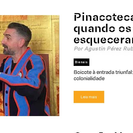
Pinacotec
quando os
esqueceram
Por Agustin Pérez Rub
Bienais
Boicote à entrada triunfa
colonialidade
Leia mais