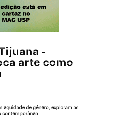
Tijuana -
oca arte como
a
om equidade de gênero, exploram as
ão contemporânea