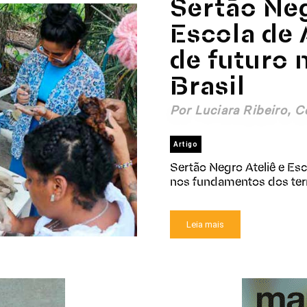
Sertão Neg
Escola de 
de futuro 
Brasil
Por Luciara Ribeiro, Ce
Artigo
Sertão Negro Ateliê e Esc
nos fundamentos dos terr
Leia mais