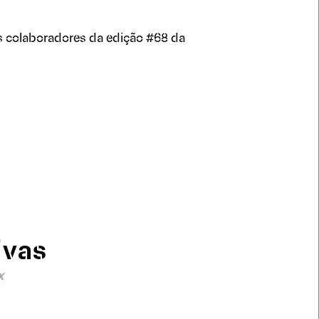
s colaboradores da edição #68 da
ivas
x