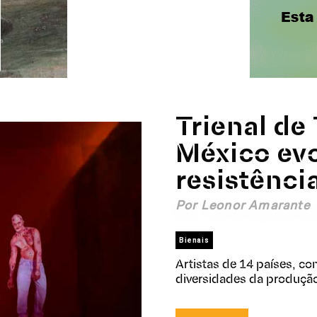
Trienal de 
México ev
resistênci
Por Leonor Amarante
Bienais
Artistas de 14 países, c
diversidades da produç