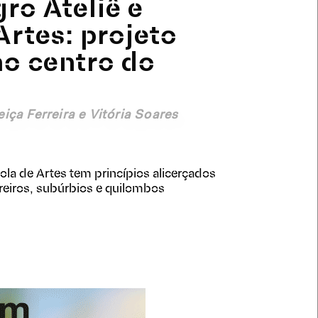
ro Ateliê e
Artes: projeto
no centro do
iça Ferreira e Vitória Soares
ola de Artes tem princípios alicerçados
eiros, subúrbios e quilombos