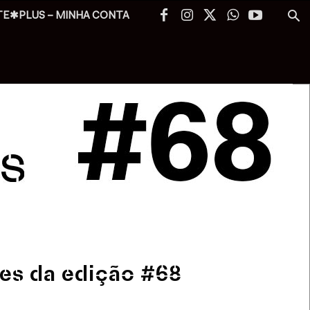
TE✱PLUS – MINHA CONTA
es da edição #68