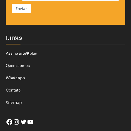
Enviar
Links
Assine arte✱plus
Quem somos
WhatsApp
Contato
Sitemap
Facebook
Instagram
Twitter
Youtube