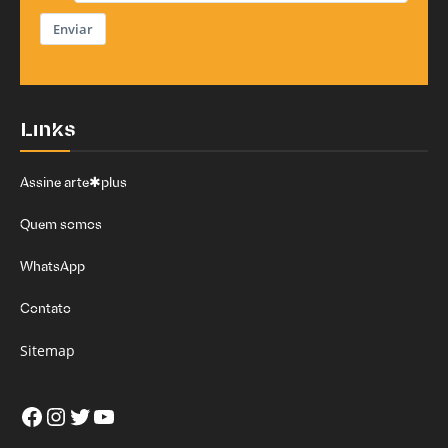
Enviar
Links
Assine arte✱plus
Quem somos
WhatsApp
Contato
Sitemap
Facebook
Instagram
Twitter
Youtube