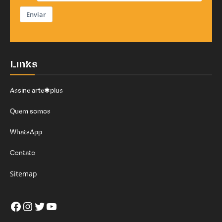
Enviar
Links
Assine arte✱plus
Quem somos
WhatsApp
Contato
Sitemap
Facebook
Instagram
Twitter
Youtube