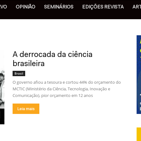
RVO
OPINIÃO
SEMINÁRIOS
EDIÇÕES REVISTA
AR
A derrocada da ciência
brasileira
Brasil
O governo afiou a tesoura e cortou 44% do orçamento do
MCTIC (Ministério da Ciência, Tecnologia, Inovação e
Comunicação), pior orçamento em 12 anos
Leia mais