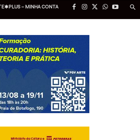
TE✱PLUS – MINHA CONTA