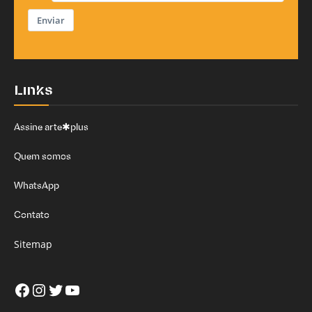
Enviar
Links
Assine arte✱plus
Quem somos
WhatsApp
Contato
Sitemap
Facebook
Instagram
Twitter
Youtube