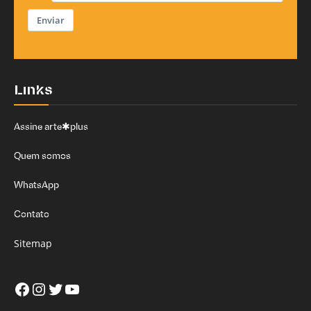
Enviar
Links
Assine arte✱plus
Quem somos
WhatsApp
Contato
Sitemap
Facebook
Instagram
Twitter
Youtube