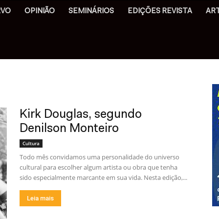
RVO
OPINIÃO
SEMINÁRIOS
EDIÇÕES REVISTA
AR
Kirk Douglas, segundo
Denilson Monteiro
Cultura
Todo mês convidamos uma personalidade do universo
cultural para escolher algum artista ou obra que tenha
sido especialmente marcante em sua vida. Nesta edição,...
Leia mais