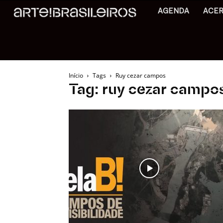
AGENDA
ACE
Início
Tags
Ruy cezar campos
Tag: ruy cezar campo