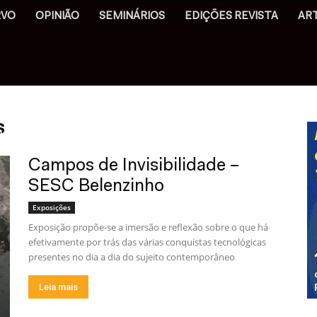
RVO
OPINIÃO
SEMINÁRIOS
EDIÇÕES REVISTA
AR
s
Campos de Invisibilidade –
SESC Belenzinho
Exposições
Exposição propõe-se a imersão e reflexão sobre o que há
efetivamente por trás das várias conquistas tecnológicas
presentes no dia a dia do sujeito contemporâneo
Leia mais