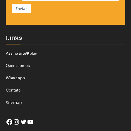
Enviar
Links
Assine arte✱plus
Quem somos
WhatsApp
Contato
Sitemap
Facebook
Instagram
Twitter
Youtube