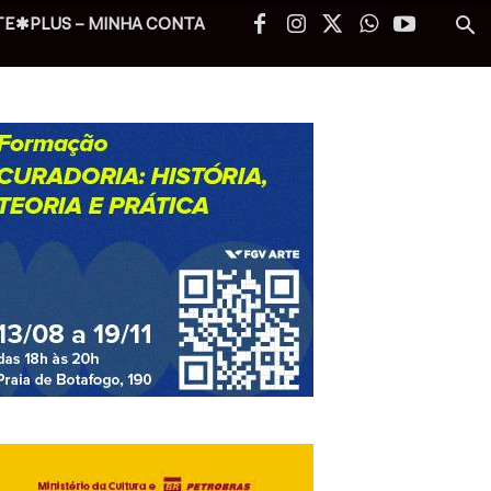
TE✱PLUS – MINHA CONTA