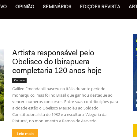
RVO
OPINIÃO
SEMINÁRIOS
EDIÇÕES REVISTA
AR
Artista responsável pelo
Obelisco do Ibirapuera
completaria 120 anos hoje
Cultura
Galileo Emendabili nasceu na Itália durante período
monárquico, mas foi no Brasil que ganhou destaque ao
vencer inúmeros concursos. Entre suas contribuições para
a cidade estão o Obelisco Mausoléu ao Soldado
Constitucionalista de 1932 e a escultura “Alegoria da
Pintura”, no monumento a Ramos de Azevedo
Leia mais