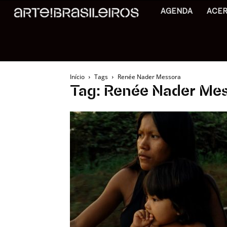
AGENDA
ACE
Início
Tags
Renée Nader Messora
Tag: Renée Nader Me