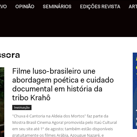
RVO
OPINIÃO
SEMINÁRIOS
EDIÇÕES REVISTA
AR
ssora
Filme luso-brasileiro une
abordagem poética e cuidado
documental em história da
tribo Krahô
Instituição
"Chuva é Cantoria na Aldeia dos Mortos" faz parte da
Mostra Brasil Cinema Agora! promovida pelo Itaú Cultural
em seu site até 1º de agosto; também estão disponíveis
gratuitamente os filmes Arábia, Azougue Nazaré, e