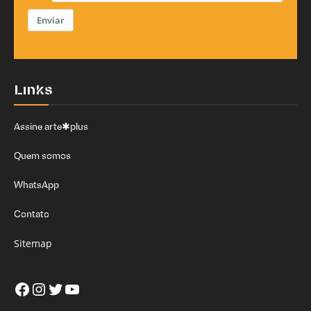
Enviar
Links
Assine arte✱plus
Quem somos
WhatsApp
Contato
Sitemap
Facebook
Instagram
Twitter
Youtube