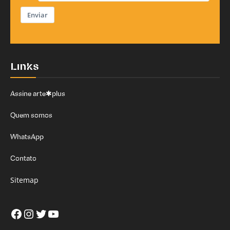
Enviar
Links
Assine arte✱plus
Quem somos
WhatsApp
Contato
Sitemap
Facebook
Instagram
Twitter
Youtube