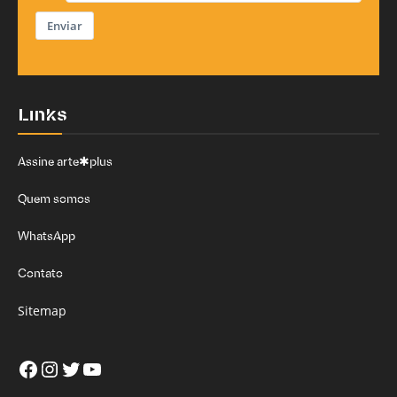
Enviar
Links
Assine arte✱plus
Quem somos
WhatsApp
Contato
Sitemap
Facebook
Instagram
Twitter
Youtube