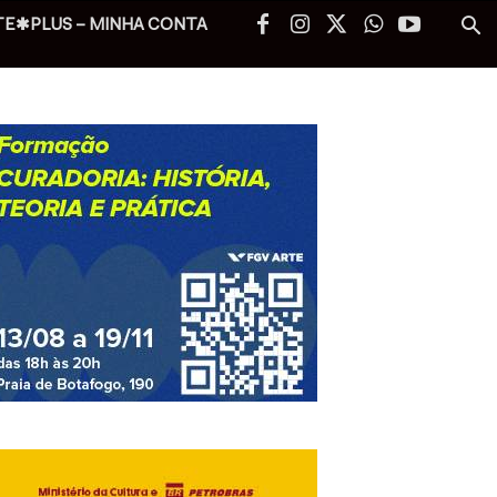
TE✱PLUS – MINHA CONTA