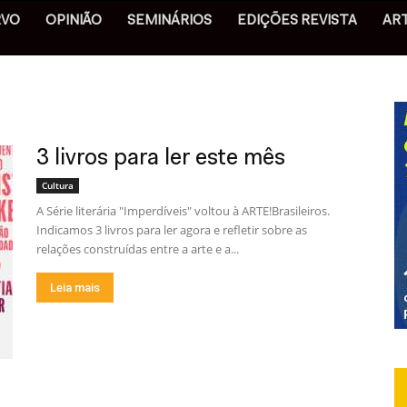
RVO
OPINIÃO
SEMINÁRIOS
EDIÇÕES REVISTA
AR
3 livros para ler este mês
Cultura
A Série literária "Imperdíveis" voltou à ARTE!Brasileiros.
Indicamos 3 livros para ler agora e refletir sobre as
relações construídas entre a arte e a...
Leia mais