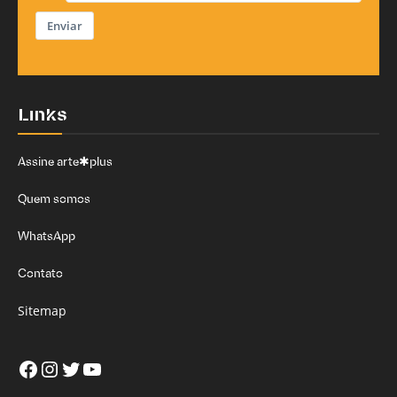
Enviar
Links
Assine arte✱plus
Quem somos
WhatsApp
Contato
Sitemap
Facebook
Instagram
Twitter
Youtube