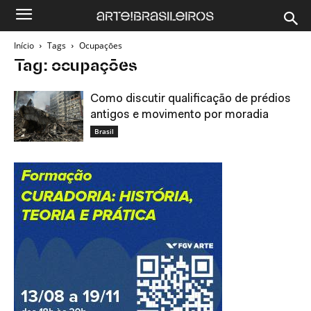
Início
Tags
Ocupaçōes
Tag: ocupaçōes
Como discutir qualificação de prédios
antigos e movimento por moradia
Brasil