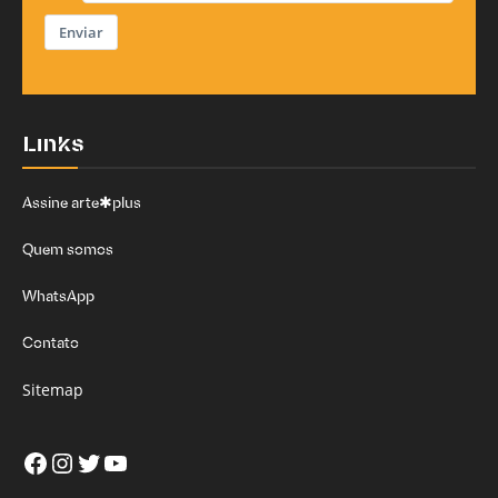
Enviar
Links
Assine arte✱plus
Quem somos
WhatsApp
Contato
Sitemap
Facebook
Instagram
Twitter
Youtube