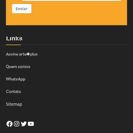
Enviar
Links
Assine arte✱plus
Quem somos
WhatsApp
Contato
Sitemap
Facebook
Instagram
Twitter
Youtube