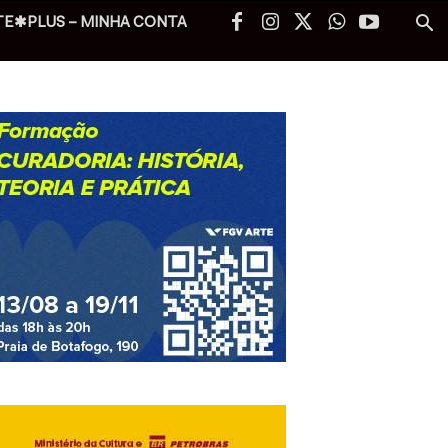
TE✱PLUS – MINHA CONTA