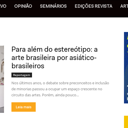
RVO
OPINIÃO
SEMINÁRIOS
EDIÇÕES REVISTA
AR
Para além do estereótipo: a
arte brasileira por asiático-
brasileiros
Reportagem
Nos últimos anos, o debate sobre preconceitos e inclusão
de minorias passou a ocupar um espaço crescente no
circuito das artes. Porém, ainda pouco...
Leia mais