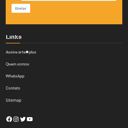
Enviar
Links
Assine arte✱plus
Quem somos
WhatsApp
Contato
Sitemap
Facebook
Instagram
Twitter
Youtube