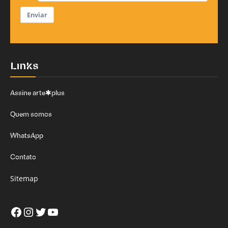
Enviar
Links
Assine arte✱plus
Quem somos
WhatsApp
Contato
Sitemap
Facebook
Instagram
Twitter
Youtube