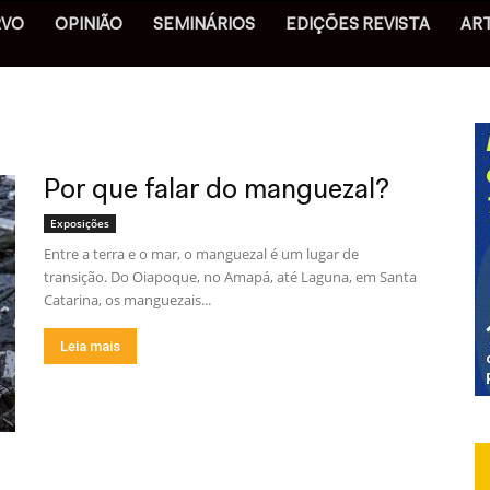
RVO
OPINIÃO
SEMINÁRIOS
EDIÇÕES REVISTA
AR
Por que falar do manguezal?
Exposições
Entre a terra e o mar, o manguezal é um lugar de
transição. Do Oiapoque, no Amapá, até Laguna, em Santa
Catarina, os manguezais...
Leia mais