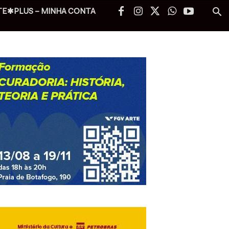
TE✱PLUS – MINHA CONTA