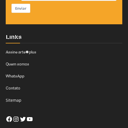
Enviar
Links
Assine arte✱plus
Quem somos
WhatsApp
Contato
Sitemap
Facebook
Instagram
Twitter
Youtube