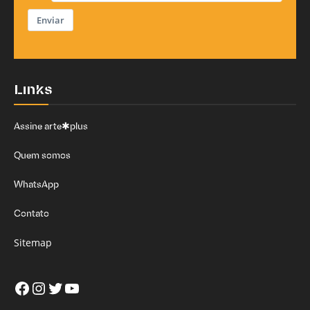
Enviar
Links
Assine arte✱plus
Quem somos
WhatsApp
Contato
Sitemap
Facebook
Instagram
Twitter
Youtube