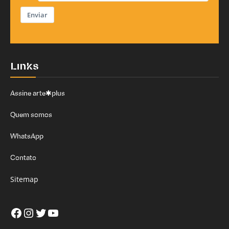
Enviar
Links
Assine arte✱plus
Quem somos
WhatsApp
Contato
Sitemap
Facebook
Instagram
Twitter
Youtube