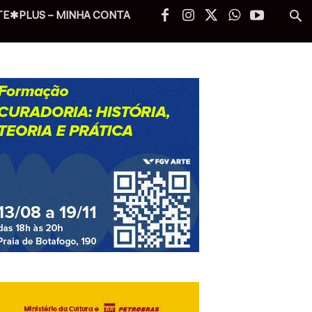
TE✱PLUS – MINHA CONTA