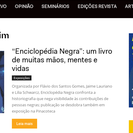
RVO
OPINIÃO
SEMINÁRIOS
EDIÇÕES REVISTA
AR
im
“Enciclopédia Negra”: um livro
de muitas mãos, mentes e
vidas
Exposições
Organizada por Flávio dos Santos Gomes, Jaime Lauriano
e Lilia Schwarcz, Enciclopédia Negra confronta a
historiografia que nega visibilidade às contribuições de
pessoas negras; publicação se desdobra também em
exposição na Pinacoteca
Leia mais