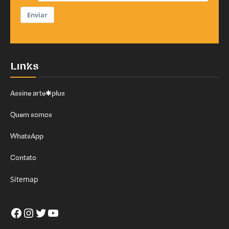
Enviar
Links
Assine arte✱plus
Quem somos
WhatsApp
Contato
Sitemap
Facebook
Instagram
Twitter
Youtube