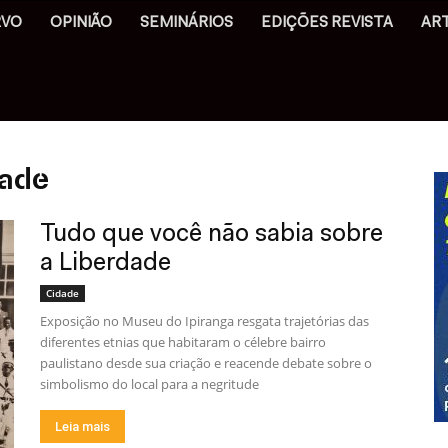
RVO
OPINIÃO
SEMINÁRIOS
EDIÇÕES REVISTA
AR
dade
Tudo que você não sabia sobre
a Liberdade
Cidade
Exposição no Museu do Ipiranga resgata trajetórias das
diferentes etnias que habitaram o célebre bairro
paulistano desde sua criação e reacende debate sobre o
simbolismo do local para a negritude
Leia mais