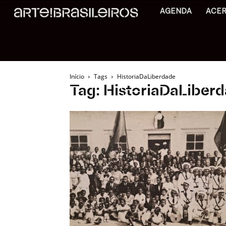
AGENDA
ACE
Início
Tags
HistoriaDaLiberdade
Tag: HistoriaDaLiber