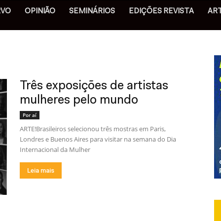
RVO
OPINIÃO
SEMINÁRIOS
EDIÇÕES REVISTA
AR
Três exposições de artistas
mulheres pelo mundo
Por aí
ARTE!Brasileiros selecionou três mostras em Paris,
Londres e Buenos Aires para visitar na semana do Dia
Internacional da Mulher
Leia mais