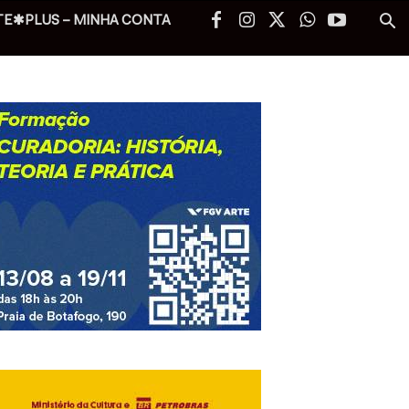
TE✱PLUS – MINHA CONTA