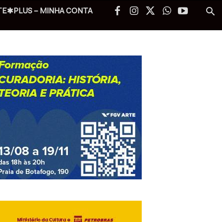
TE✱PLUS – MINHA CONTA