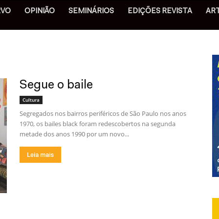
RVO
OPINIÃO
SEMINÁRIOS
EDIÇÕES REVISTA
AR
Segue o baile
Cultura
Segregados nos bairros periféricos de São Paulo nos anos
1970, os bailes black foram redescobertos na segunda
metade dos anos 1990 por um novo...
Leia mais