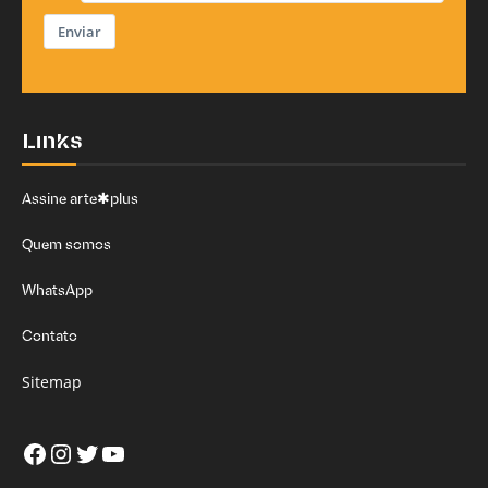
Enviar
Links
Assine arte✱plus
Quem somos
WhatsApp
Contato
Sitemap
Facebook
Instagram
Twitter
Youtube