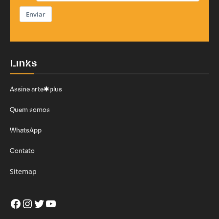
Enviar
Links
Assine arte✱plus
Quem somos
WhatsApp
Contato
Sitemap
Facebook
Instagram
Twitter
Youtube