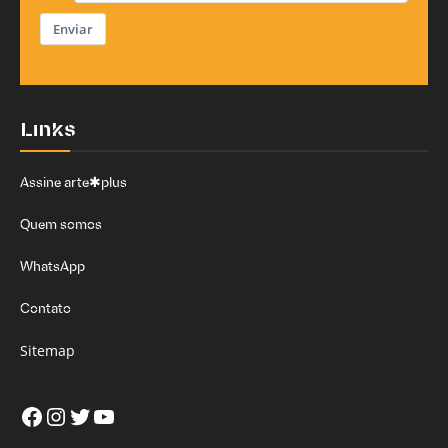
Enviar
Links
Assine arte✱plus
Quem somos
WhatsApp
Contato
Sitemap
Facebook
Instagram
Twitter
Youtube