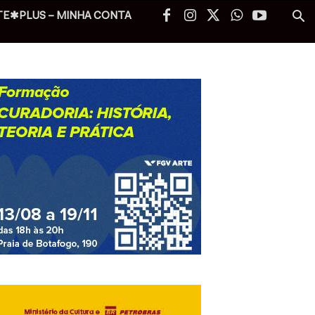
TE✱PLUS – MINHA CONTA