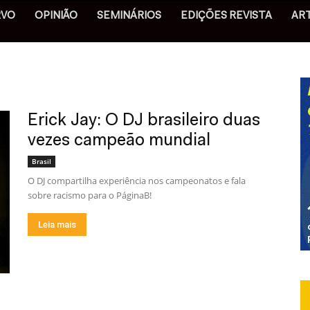
RVO
OPINIÃO
SEMINÁRIOS
EDIÇÕES REVISTA
AR
Erick Jay: O DJ brasileiro duas
vezes campeão mundial
Brasil
O DJ compartilha experiência nos campeonatos e fala
sobre racismo para o PáginaB!
Leia mais