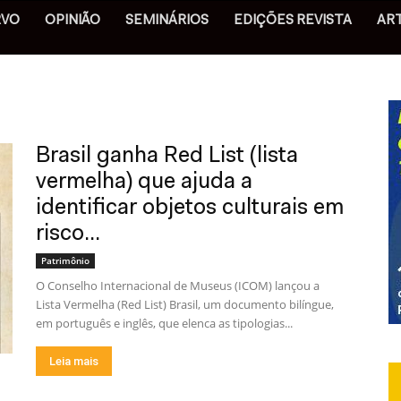
RVO
OPINIÃO
SEMINÁRIOS
EDIÇÕES REVISTA
AR
Brasil ganha Red List (lista
vermelha) que ajuda a
identificar objetos culturais em
risco...
Patrimônio
O Conselho Internacional de Museus (ICOM) lançou a
Lista Vermelha (Red List) Brasil, um documento bilíngue,
em português e inglês, que elenca as tipologias...
Leia mais