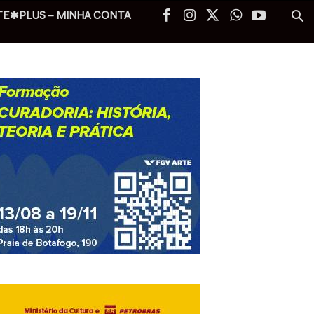
TE✱PLUS – MINHA CONTA