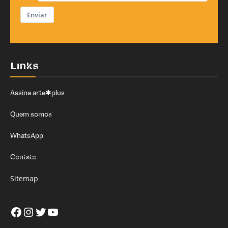
Enviar
Links
Assine arte✱plus
Quem somos
WhatsApp
Contato
Sitemap
Facebook
Instagram
Twitter
Youtube