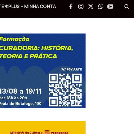
TE✱PLUS – MINHA CONTA