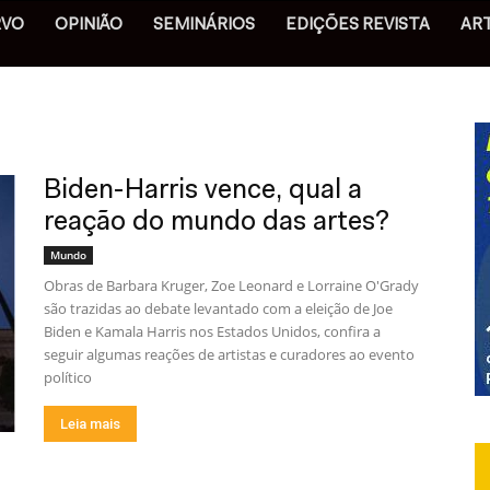
RVO
OPINIÃO
SEMINÁRIOS
EDIÇÕES REVISTA
AR
Biden-Harris vence, qual a
reação do mundo das artes?
Mundo
Obras de Barbara Kruger, Zoe Leonard e Lorraine O'Grady
são trazidas ao debate levantado com a eleição de Joe
Biden e Kamala Harris nos Estados Unidos, confira a
seguir algumas reações de artistas e curadores ao evento
político
Leia mais