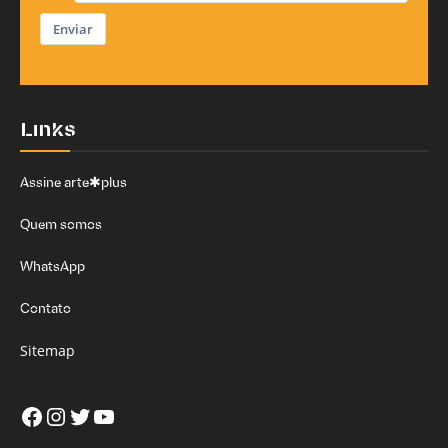
Enviar
Links
Assine arte✱plus
Quem somos
WhatsApp
Contato
Sitemap
Facebook
Instagram
Twitter
Youtube