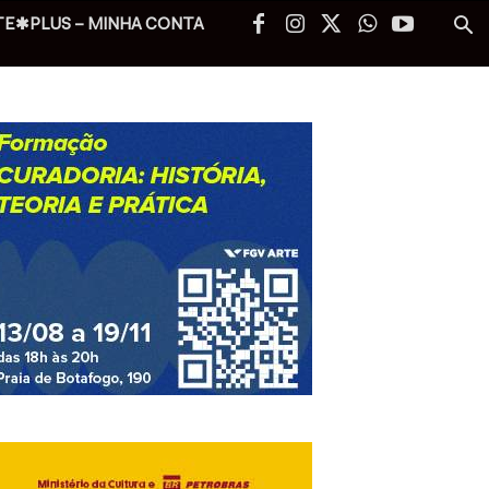
TE✱PLUS – MINHA CONTA