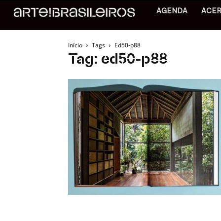
AGENDA
ACE
Início
Tags
Ed50-p88
Tag: ed50-p88