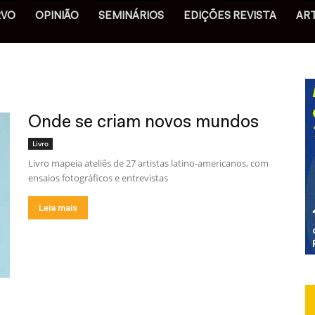
RVO
OPINIÃO
SEMINÁRIOS
EDIÇÕES REVISTA
AR
Onde se criam novos mundos
Livro
Livro mapeia ateliês de 27 artistas latino-americanos, com
ensaios fotográficos e entrevistas
Leia mais