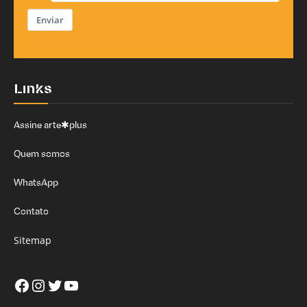
Enviar
Links
Assine arte✱plus
Quem somos
WhatsApp
Contato
Sitemap
Facebook
Instagram
Twitter
Youtube