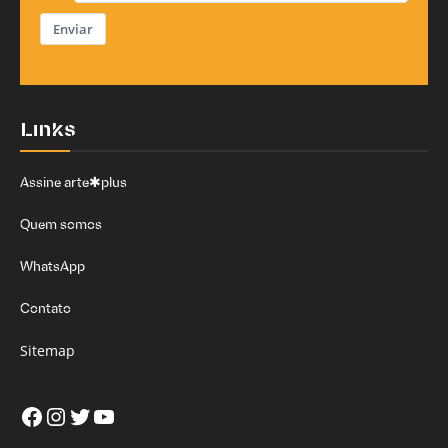
Enviar
Links
Assine arte✱plus
Quem somos
WhatsApp
Contato
Sitemap
Facebook
Instagram
Twitter
Youtube