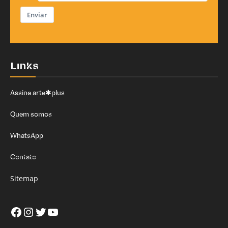
Enviar
Links
Assine arte✱plus
Quem somos
WhatsApp
Contato
Sitemap
Facebook
Instagram
Twitter
Youtube