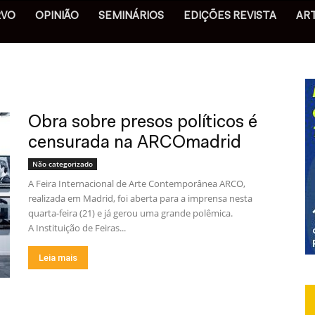
RVO
OPINIÃO
SEMINÁRIOS
EDIÇÕES REVISTA
AR
Obra sobre presos políticos é
censurada na ARCOmadrid
Não categorizado
A Feira Internacional de Arte Contemporânea ARCO,
realizada em Madrid, foi aberta para a imprensa nesta
quarta-feira (21) e já gerou uma grande polêmica.
A Instituição de Feiras...
Leia mais