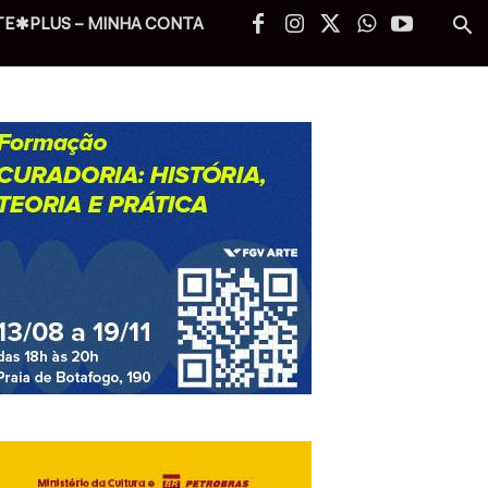
TE✱PLUS – MINHA CONTA