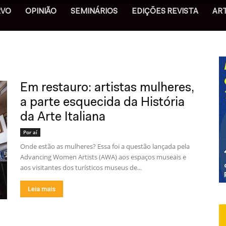
RVO
OPINIÃO
SEMINÁRIOS
EDIÇÕES REVISTA
AR
Em restauro: artistas mulheres,
a parte esquecida da História
da Arte Italiana
Por aí
Onde estão as mulheres? Essa foi a questão lançada pela
Advancing Women Artists (AWA) aos espaços museais e
aos visitantes dos turísticos museus de...
Leia mais