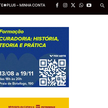
TE✱PLUS – MINHA CONTA