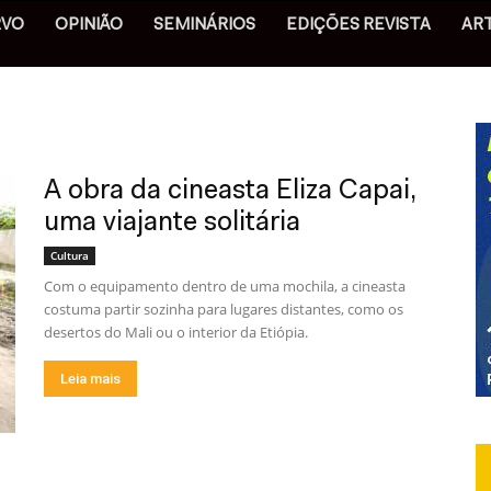
RVO
OPINIÃO
SEMINÁRIOS
EDIÇÕES REVISTA
AR
A obra da cineasta Eliza Capai,
uma viajante solitária
Cultura
Com o equipamento dentro de uma mochila, a cineasta
costuma partir sozinha para lugares distantes, como os
desertos do Mali ou o interior da Etiópia.
Leia mais