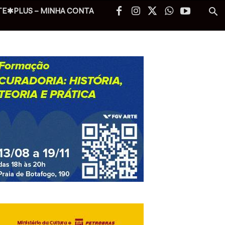
TE✱PLUS – MINHA CONTA