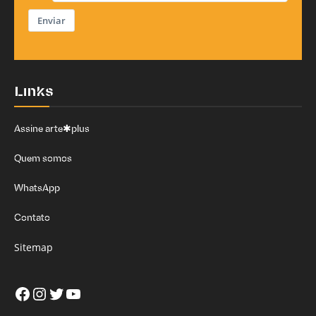
Enviar
Links
Assine arte✱plus
Quem somos
WhatsApp
Contato
Sitemap
Facebook
Instagram
Twitter
Youtube