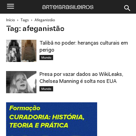
Início
Tags
Afeganistão
Tag: afeganistão
Talibã no poder: heranças culturais em
perigo
Mundo
Presa por vazar dados ao WikiLeaks,
Chelsea Manning é solta nos EUA
Mundo