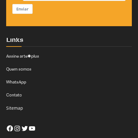
Enviar
Links
Assine arte✱plus
Quem somos
WhatsApp
Contato
Sitemap
Facebook
Instagram
Twitter
Youtube